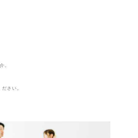
介。
。
ください。