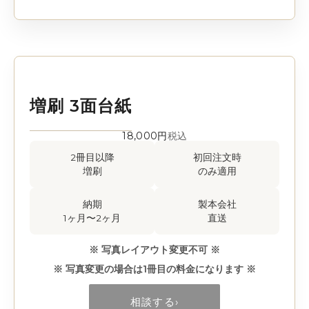
増刷 3面台紙
18,000円
税込
2冊目以降
初回注文時
増刷
のみ適用
納期
製本会社
1ヶ月〜2ヶ月
直送
※ 写真レイアウト変更不可 ※
※ 写真変更の場合は1冊目の料金になります ※
相談する
›