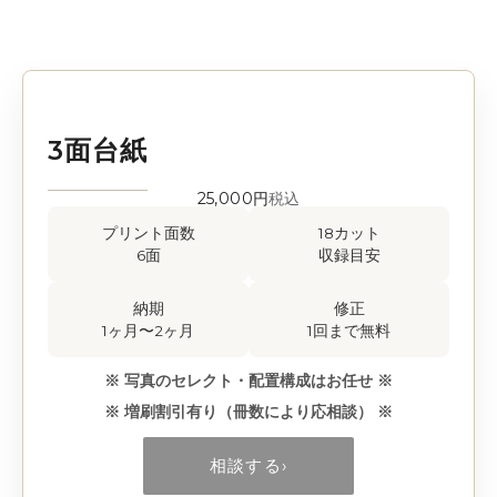
3面台紙
25,000円
税込
プリント面数
18カット
6面
収録目安
納期
修正
1ヶ月〜2ヶ月
1回まで無料
※ 写真のセレクト・配置構成はお任せ ※
※ 増刷割引有り（冊数により応相談） ※
相談する
›