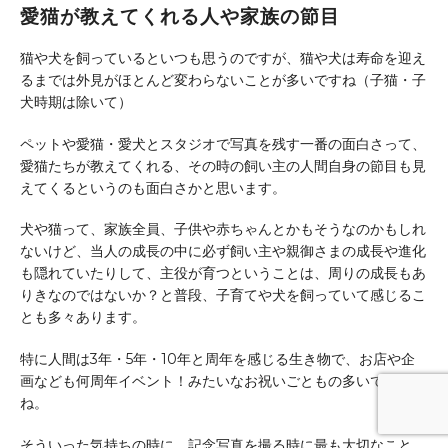
愛猫が教えてくれる人や家族の節目
猫や犬を飼っているといつも思うのですが、猫や犬は寿命を迎え
るまでは外見がほとんど変わらないことが多いですね（子猫・子
犬時期は除いて）
ペットや愛猫・愛犬とスタジオで写真を残す一番の面白さって、
愛猫たちが教えてくれる、その時の飼い主の人間自身の節目も見
えてくるというのも面白さかと思います。
犬や猫って、家族全員、子供や赤ちゃんとかもそうなのかもしれ
ないけど、当人の成長の中に必ず飼い主や親御さまの成長や進化
も隠れていたりして、主役が育つということは、周りの成長もあ
りきなのではないか？と普段、子育てや犬を飼っていて感じるこ
とも多々あります。
特に人間は3年・5年・10年と周年を感じる生き物で、お店や企
画なども何周年イベント！みたいなお祝いごともの多いですよ
ね。
そういった気持ちの時に、記念写真を撮る時に最も大切なこと