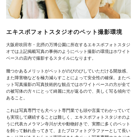
エキスポフォトスタジオのペット撮影環境
大阪府吹田市・北摂の万博公園に所在するエキスポフォトスタジ
オでは上記掲載写真の事例のようにペット撮影の環境はホワイト
ベースの店内で撮影するスタイルになります。
幾つかあるメリットがペットがのびのびしていただける開放感、
また障害物などを極力減らすことによって安全性の確保。またペ
ット写真撮影の写真技術的な観点ではホワイトベースの方が全て
の被写体の方々にとって綺麗に光が返るので、美しく写る傾向で
あること。
これは写真専門でも犬ペット専門業でも頭や言葉でわかっていて
も実現して継続することは難しく、エキスポフォトスタジオのよ
うに代表カメラマン寺川が犬や動物好きで、実際に多くのペット
を飼って触れ合ってきて、またプロフォトグラファーとして長い