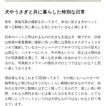
犬やうさぎと共に暮らした特別な日常
長年、家族写真の撮影を行ってきて、本当に皆さま犬やペット、
様々な動物と共に暮らしを共にされているなと感じます。
日本のペットと呼ばれるものの大きな主流は犬・猫ですが、以前
は牧場や家畜農家に撮影に伺った際には普段エキスポフォトスタ
ジオで撮影しているヨークシャーテリアやチワワなどの小型犬と
は異なり、ハスキーもいたり、牛や馬もいたり、思えば人間社会
での写真撮影を通して、様々な生き物に出会わせていただけてい
るのも、写真館カメラマンの面白さのひとつではないかな？と思
い返しております。
僕自身も犬をこれまで2匹飼ってきて、その他にもハムスターや
熱帯魚など挙げればキリがないくらい動物が好きなのですが、自
分の人生の中に動物とはすごく残ってくるもので、楽しい良い時
間、それも人間付き合いとは違ったものを与えてくれる、とても
人間にとってペットというのは大切なものではないかなと日々考
えています。