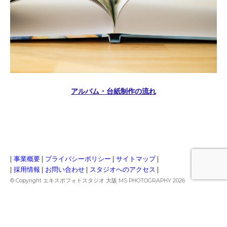
アルバム・台紙制作の流れ
|
事業概要
|
プライバシーポリシー
|
サイトマップ
|
|
採用情報
|
お問い合わせ
|
スタジオへのアクセス
|
© Copyright エキスポフォトスタジオ 大阪 MS PHOTOGRAPHY 2026
商標登録第6734071号
所在地：
〒565-0822 大阪府吹田市山田市場13-6 1F
電話番号：06-4400-9420
Produced by Masahiro Terakawa(寺川昌宏)