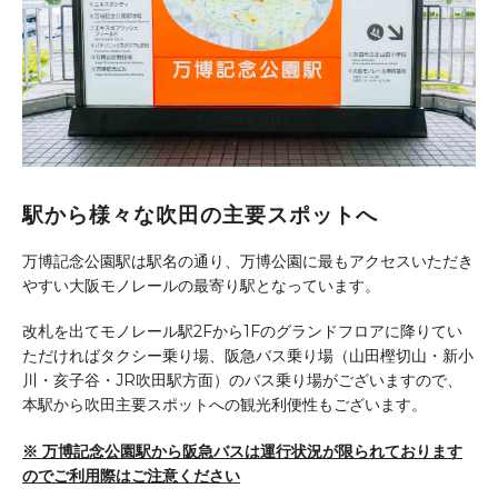
駅から様々な吹田の主要スポットへ
万博記念公園駅は駅名の通り、万博公園に最もアクセスいただき
やすい大阪モノレールの最寄り駅となっています。
改札を出てモノレール駅2Fから1Fのグランドフロアに降りてい
ただければタクシー乗り場、阪急バス乗り場（山田樫切山・新小
川・亥子谷・JR吹田駅方面）のバス乗り場がございますので、
本駅から吹田主要スポットへの観光利便性もございます。
※ 万博記念公園駅から阪急バスは運行状況が限られております
のでご利用際はご注意ください