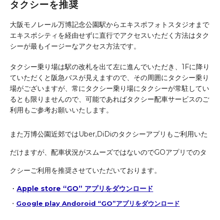
タクシーを推奨
大阪モノレール万博記念公園駅からエキスポフォトスタジオまで
エキスポシティを経由せずに直行でアクセスいただく方法はタク
シーが最もイージーなアクセス方法です。
タクシー乗り場は駅の改札を出て左に進んでいただき、1Fに降り
ていただくと阪急バスが見えますので、その周囲にタクシー乗り
場がございますが、常にタクシー乗り場にタクシーが常駐してい
るとも限りませんので、可能であればタクシー配車サービスのご
利用もご参考お願いいたします。
また万博公園近郊ではUber,DiDiのタクシーアプリもご利用いた
だけますが、配車状況がスムーズではないのでGOアプリでのタ
クシーご利用を推奨させていただいております。
・
Apple store “GO” アプリをダウンロード
・
Google play Andoroid “GO”アプリをダウンロード