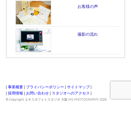
お客様の声
撮影の流れ
|
事業概要
|
プライバシーポリシー
|
サイトマップ
|
|
採用情報
|
お問い合わせ
|
スタジオへのアクセス
|
© Copyright エキスポフォトスタジオ 大阪 MS PHOTOGRAPHY 2026
商標登録第6734071号
所在地：
〒565-0822 大阪府吹田市山田市場13-6 1F
電話番号：06-4400-9420
Produced by Masahiro Terakawa(寺川昌宏)
写真・文章の無断転載はご容赦くださいませ。