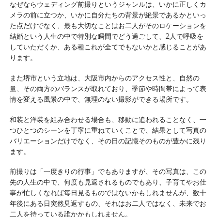
なぜならウェディング前撮りというジャンルは、いかに正しくカ
メラの前に立つか、いかに自分たちの背景が絶景であるかといっ
た点だけでなく、最も大切なことはお二人がそのロケーションを
結婚という人生の中で特別な瞬間でどう過ごして、2人で呼吸を
していただくか、ある種これが全てでもないかと感じることがあ
ります。
また堺市という立地は、大阪市内からのアクセス性と、自然の
量、その両方のバランスが取れており、季節や時間帯によって表
情を変える風景の中で、無理のない撮影ができる場所です。
和装と洋装を組み合わせる場合も、移動に追われることなく、一
つひとつのシーンを丁寧に重ねていくことで、結果として写真の
バリエーションだけでなく、その日の記憶そのものが豊かに残り
ます。
前撮りは「一度きりの行事」でもありますが、その写真は、この
先の人生の中で、何度も見返されるものでもあり、子育てやお仕
事が忙しくなれば毎日見るものではないかもしれませんが、数十
年後にある日突然見返すもの、それはお二人ではなく、未来でお
二人を待っている誰かかもしれません。