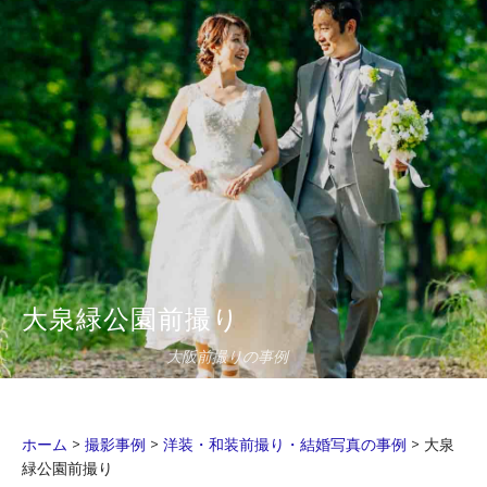
大泉緑公園前撮り
大阪前撮りの事例
ホーム
>
撮影事例
>
洋装・和装前撮り・結婚写真の事例
>
大泉
緑公園前撮り