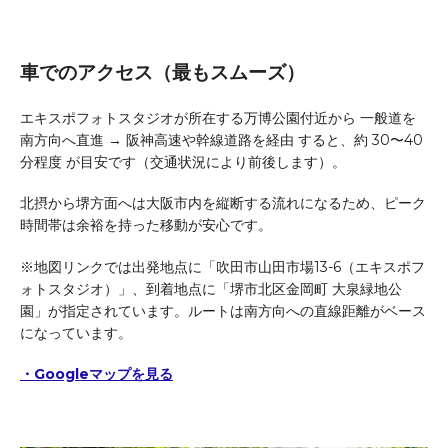
車でのアクセス（最もスムーズ）
エキスポフォトスタジオが所在する万博公園付近から 一般道を
南方向へ直進 → 阪神高速や幹線道路を経由 すると、約 30〜40
分程度 が目安です（交通状況により前後します）。
北摂から堺方面へは大阪市内を縦断する流れになるため、ピーク
時間帯は余裕を持った移動が安心です。
※地図リンクでは出発地点に「吹田市山田市場13-6（エキスポフ
ォトスタジオ）」、到着地点に「堺市北区金岡町 大泉緑地公
園」が指定されています。ルートは南方向への直線距離がベース
になっています。
・Googleマップを見る