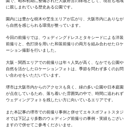
園で、昭和初期に整備された大阪府営の緑地として、現在も地域
に親しまれている歴史ある公園です。
園内には豊かな樹木や芝生エリアが広がり、大阪市内にありなが
ら自然を感じられる環境が整っています。
今回の前撮りでは、ウェディングドレスとタキシードによる洋装
前撮りと、色打掛を用いた和装前撮りの両方を組み合わせたロケ
ーション撮影を行いました。
大阪・関西エリアでの前撮りは年々人気が高く、なかでも公園や
自然を活かしたロケーションフォトは、季節を問わず多くのお問
い合わせをいただいています。
堺市は大阪市内からのアクセスも良く、緑の多い公園や日本庭園
が点在しているため、落ち着いた雰囲気の中で、時間に追われず
ウェディングフォトを残したい方に向いているエリアです。
また本記事の堺市での前撮り事例と併せてエキスポフォトスタジ
オでは下記より多数のウェディング前撮りの事例・実績もござい
ますので併せてご参考くださいませ。