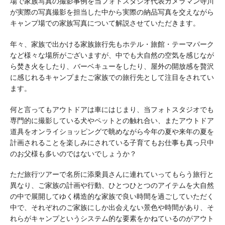
場で家族写真の撮影事例を当フォトスタジオ代表カメラマン寺川
が実際の写真撮影を担当した中から実際の納品写真を交えながら
キャンプ場での家族写真について解説させていただきます。
年々、家族で出かける家族旅行先もホテル・旅館・テーマパーク
など様々な場所がございますが、中でも大自然の空気を感じなが
ら焚き火をしたり、バーベキューをしたり、屋外の開放感を贅沢
に感じれるキャンプまたご家族での旅行先として注目をされてい
ます。
何と言ってもアウトドアは車にはじまり、当フォトスタジオでも
専門的に撮影している犬やペットとの触れ合い、またアウトドア
道具をオンライショッピングで眺めながら今年の夏や来年の夏を
計画されることを楽しみにされている子育てもお仕事も真っ只中
のお父様も多いのではないでしょうか？
ただ旅行ツアーで名所に添乗員さんに連れていってもらう旅行と
異なり、ご家族の計画や行動、ひとつひとつのアイテムを大自然
の中で展開してゆく構造的な家族で良い時間を過ごしていただく
中で、それぞれのご家族にしか出会えない景色や時間があり、そ
れらがキャンプというシステム的な要素をかねているのがアウト