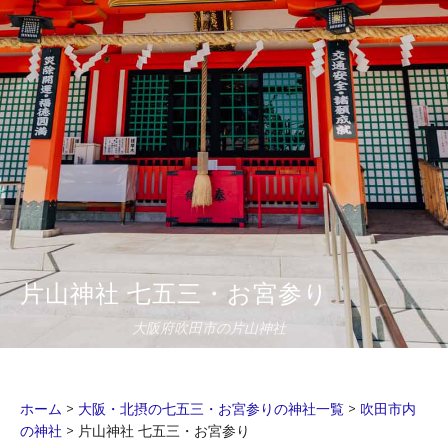
片山神社 七五三・お宮参り
大阪府吹田市の片山神社
ホーム
>
大阪・北摂の七五三・お宮参りの神社一覧
>
吹田市内
の神社
>
片山神社 七五三・お宮参り