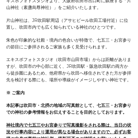
キスポフォトスタジオより、大阪府吹田市出口町に鎮座する「片
山神社（素盞烏尊神社）」をご紹介いたします。
片山神社は、JR吹田駅周辺（アサヒビール吹田工場付近）に位
置し、吹田市内でも広く知られている神社のひとつです。
朱色が印象的な社殿・境内の色合いが特徴で、七五三・お宮参り
の節目にご参拝されるご家族も多く見受けられます。
エキスポフォトスタジオ（吹田市山田市場）からは距離がありま
すが、吹田市の中心部に近く、JR吹田駅・阪急吹田駅の両方か
ら徒歩圏にあるため、他府県から吹田へ移住されてきた方が参拝
先を検討する際にも、場所や導線がイメージしやすい神社です。
※ ご案内
本記事は吹田市・北摂の地域の写真館として、七五三・お宮参り
での神社の参考情報をお伝えすることを目的としております。
神社境内で七五三やお宮参りで写真撮影をされる際は、当日の状
況や行事内容により運用が異なる場合がありますので、必ずお客