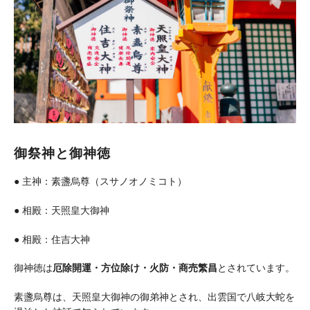
御祭神と御神徳
● 主神：素盞烏尊（スサノオノミコト）
● 相殿：天照皇大御神
● 相殿：住吉大神
御神徳は
厄除開運・方位除け・火防・商売繁昌
とされています。
素盞烏尊は、天照皇大御神の御弟神とされ、出雲国で八岐大蛇を