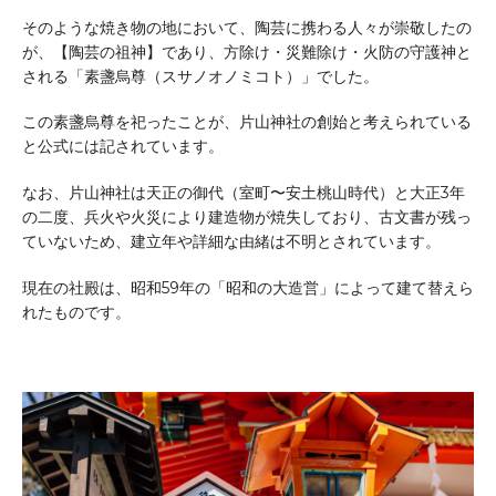
そのような焼き物の地において、陶芸に携わる人々が崇敬したの
が、【陶芸の祖神】であり、方除け・災難除け・火防の守護神と
される「素盞烏尊（スサノオノミコト）」でした。
この素盞烏尊を祀ったことが、片山神社の創始と考えられている
と公式には記されています。
なお、片山神社は天正の御代（室町〜安土桃山時代）と大正3年
の二度、兵火や火災により建造物が焼失しており、古文書が残っ
ていないため、建立年や詳細な由緒は不明とされています。
現在の社殿は、昭和59年の「昭和の大造営」によって建て替えら
れたものです。