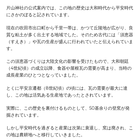
片山神社の公式案内では、この地の歴史は大和時代から平安時代
にさかのぼると記されています。
現在の吹田市出口町から千里一帯は、かつて丘陵地が広がり、良
質な粘土が多く出土する地域でした。そのため古代には「須恵器
（すえき）」や瓦の生産が盛んに行われていたと伝えられていま
す。
この須恵器づくりは大陸文化の影響を受けたもので、大和朝廷
（4世紀頃）の成立以降、食器や屋根瓦の需要が高まり、当時の
成長産業のひとつとなっていました。
とくに平安京遷都（8世紀頃）の頃には、瓦の需要が最大に達
し、この地は活気ある生産地であったとされています。
実際に、この歴史を裏付けるものとして、50基余りの登窯が発
掘されています。
しかし平安時代を過ぎると産業は次第に衰退し、窯は廃され、こ
の地は農耕地へと移行していきました。